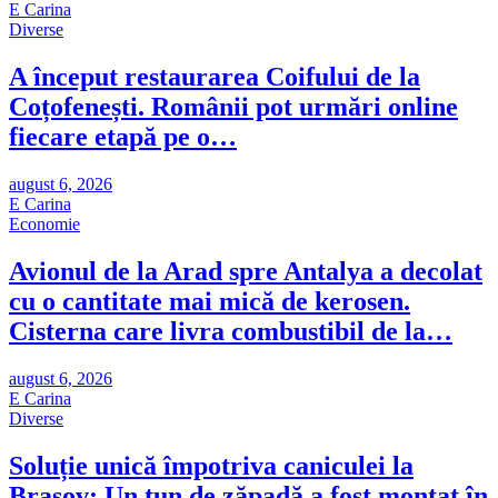
E Carina
Diverse
A început restaurarea Coifului de la
Coțofenești. Românii pot urmări online
fiecare etapă pe o…
august 6, 2026
E Carina
Economie
Avionul de la Arad spre Antalya a decolat
cu o cantitate mai mică de kerosen.
Cisterna care livra combustibil de la…
august 6, 2026
E Carina
Diverse
Soluție unică împotriva caniculei la
Brașov: Un tun de zăpadă a fost montat în