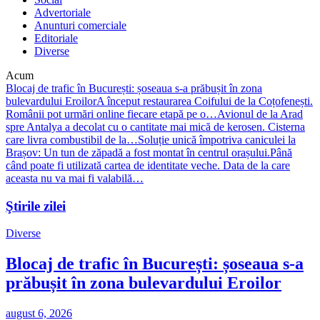
Advertoriale
Anunturi comerciale
Editoriale
Diverse
Acum
Blocaj de trafic în București: șoseaua s-a prăbușit în zona
bulevardului Eroilor
A început restaurarea Coifului de la Coțofenești.
Românii pot urmări online fiecare etapă pe o…
Avionul de la Arad
spre Antalya a decolat cu o cantitate mai mică de kerosen. Cisterna
care livra combustibil de la…
Soluție unică împotriva caniculei la
Brașov: Un tun de zăpadă a fost montat în centrul orașului.
Până
când poate fi utilizată cartea de identitate veche. Data de la care
aceasta nu va mai fi valabilă…
Ştirile zilei
Diverse
Blocaj de trafic în București: șoseaua s-a
prăbușit în zona bulevardului Eroilor
august 6, 2026