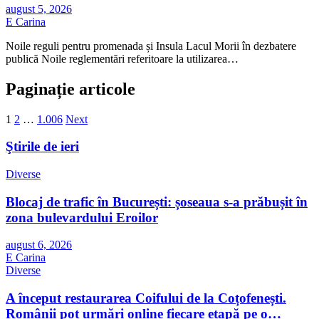
august 5, 2026
E Carina
Noile reguli pentru promenada și Insula Lacul Morii în dezbatere
publică Noile reglementări referitoare la utilizarea…
Paginație articole
1
2
…
1.006
Next
Ştirile de ieri
Diverse
Blocaj de trafic în București: șoseaua s-a prăbușit în
zona bulevardului Eroilor
august 6, 2026
E Carina
Diverse
A început restaurarea Coifului de la Coțofenești.
Românii pot urmări online fiecare etapă pe o…