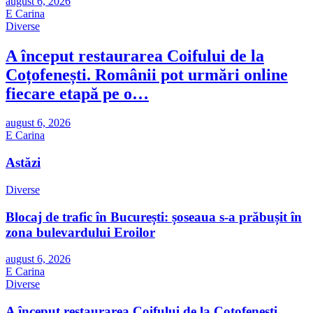
august 6, 2026
E Carina
Diverse
A început restaurarea Coifului de la
Coțofenești. Românii pot urmări online
fiecare etapă pe o…
august 6, 2026
E Carina
Astăzi
Diverse
Blocaj de trafic în București: șoseaua s-a prăbușit în
zona bulevardului Eroilor
august 6, 2026
E Carina
Diverse
A început restaurarea Coifului de la Coțofenești.